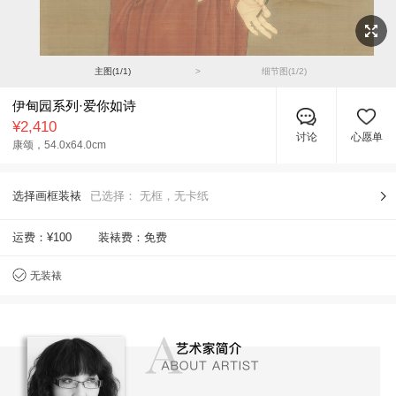
主图(
1
/
1
)
>
细节图(
1
/
2
)
伊甸园系列·爱你如诗
¥2,410
讨论
心愿单
康颂，
54.0x64.0cm
选择画框装裱
已选择：
无框，无卡纸
运费：
¥100
装裱费：免费
无装裱