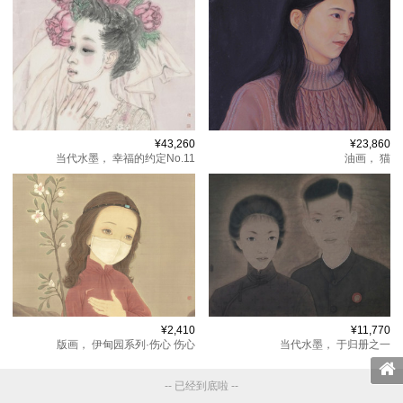
¥43,260
¥23,860
当代水墨，
幸福的约定No.11
油画，
猫
¥2,410
¥11,770
版画，
伊甸园系列·伤心 伤心
当代水墨，
于归册之一
-- 已经到底啦 --