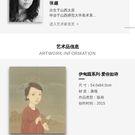
张越
出生于山西太原
毕业于山西师范大学美术系
中国美术家协会会员
进入艺术家首页
中国工笔画协会会员
山西省工笔画副主席
任职于山西太原画院
艺术品信息
ARTWORK INFORMATION
伊甸园系列·爱你如诗
尺 寸：54.0x64.0cm
材 质：
康颂
作品类型：版画
创作时间：2015