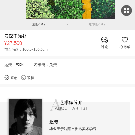
主图(
1
/
1
)
>
细节图(
1
/
2
)
云深不知处
¥27,500
讨论
心愿单
布面油画，
100.0x150.0cm
运费：
¥330
装裱费：免费
原创
装裱
赵奇
毕业于于沈阳市鲁迅美术学院