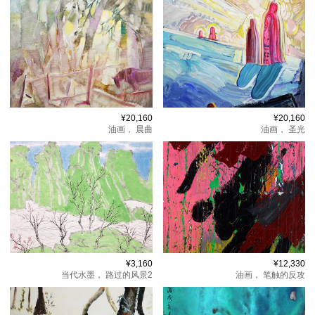
¥20,160
¥20,160
油画，
晨曲
油画，
圣光
¥3,160
¥12,330
当代水墨，
路过的风景2
油画，
笔触的反攻