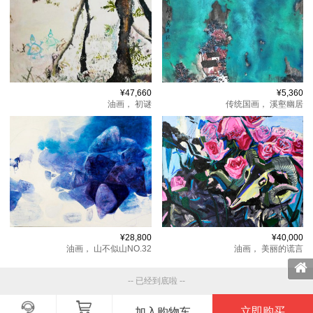
¥47,660
¥5,360
油画，
初谜
传统国画，
溪壑幽居
¥28,800
¥40,000
油画，
山不似山NO.32
油画，
美丽的谎言
-- 已经到底啦 --
立即购买
加入购物车