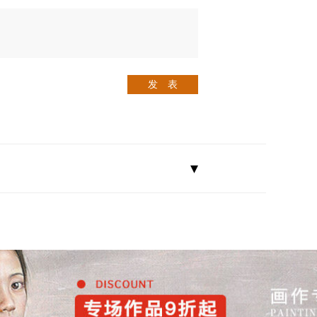
发 表
▾