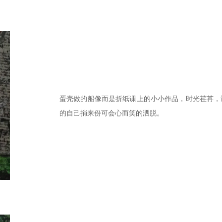
蛋壳做的船像而是折纸课上的小小作品，时光荏苒，
的自己捎来份可会心而笑的洒脱。