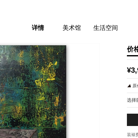
详情
美术馆
生活空间
价
¥3,
原
选择
装裱