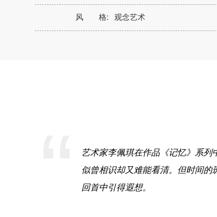
风 格:
观念艺术
“
艺术家李佩琪在作品《记忆》系列
似曾相识却又难能看清。但时间的
回首中引得遐想。