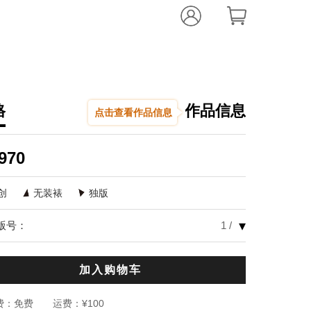
格
作品信息
点击查看作品信息
李佩琪
记忆 II
,
2016
970
,
玻璃钢烤漆
60
创
无装裱
独版
编辑推荐：
▾
版号：
1 /
艺术家李佩琪
已逝现实在人
段，似曾相识
加入购物车
轻逸舞动，一
物件，于回首
费：
免费
运费：
¥100