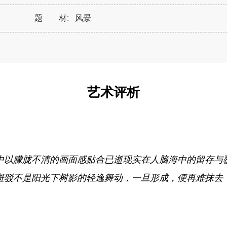
题 材:
风景
艺术评析
中以朦胧不清的画面感贴合已逝现实在人脑海中的留存与
斑驳不是阳光下树影的轻逸舞动，一旦形成，便再难抹去