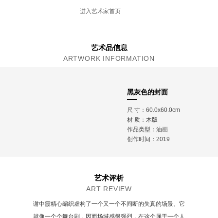
现为江苏省美术馆，江苏油画雕塑院专职画家，
进入艺术家首页
国家一级美术师
艺术品信息
ARTWORK INFORMATION
黑灰色的封面
尺 寸：60.0x60.0cm
材 质：
木版
作品类型：油画
创作时间：2019
艺术评析
ART REVIEW
谢中霞精心编织虚构了一个又一个不间断的失真的场景。它
就像一个个舞台剧，因而场域感很强烈，在这个属于一个人