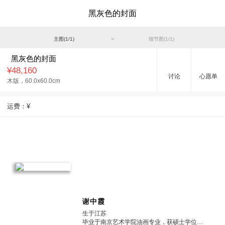
黑灰色的封面
主图(
1
/
1
)
>
细节图(
1
/
1
)
黑灰色的封面
¥48,160
讨论
心愿单
木版，
60.0x60.0cm
运费：
¥
谢中霞
生于江苏
毕业于南京艺术学院油画专业，获硕士学位