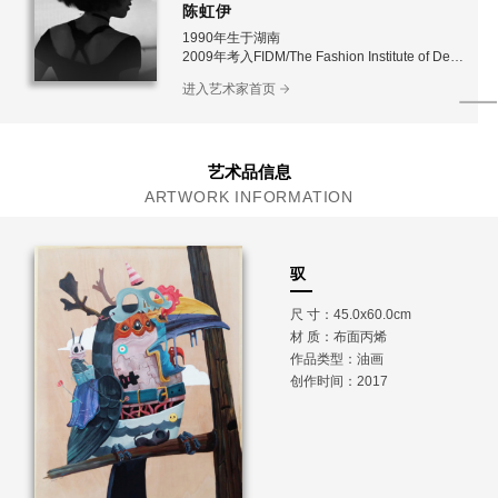
陈虹伊
1990年生于湖南
2009年考入FIDM/The Fashion Institute of Desi
gn &
进入艺术家首页
Merchandising
2012年毕业于FIDM时装设计专业
2013年-2014年 自由插画设计师
现工作生活于青岛
自由画家
艺术品信息
ARTWORK INFORMATION
驭
尺 寸：45.0x60.0cm
材 质：
布面丙烯
作品类型：油画
创作时间：2017