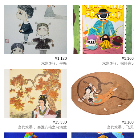
¥1,120
¥1,160
水彩(粉)，
平衡
水彩(粉)，
探险家5
¥15,330
¥2,160
当代水墨，
秦淮八艳之马湘兰
当代水墨，
飞天