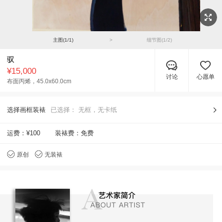
主图(
1
/
1
)
>
细节图(
1
/
2
)
驭
¥15,000
讨论
心愿单
布面丙烯，
45.0x60.0cm
选择画框装裱
已选择：
无框，无卡纸
运费：
¥100
装裱费：免费
原创
无装裱