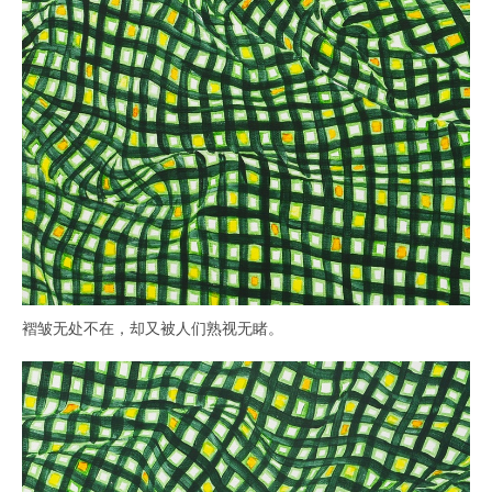
褶皱无处不在，却又被人们熟视无睹。