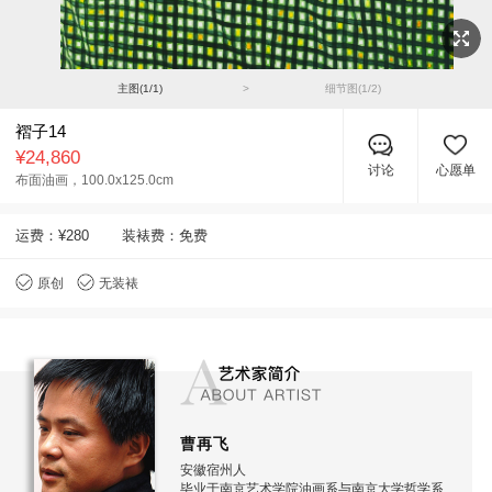
主图(
1
/
1
)
>
细节图(
1
/
2
)
褶子14
¥24,860
讨论
心愿单
布面油画，
100.0x125.0cm
运费：
¥280
装裱费：免费
原创
无装裱
曹再飞
安徽宿州人
毕业于南京艺术学院油画系与南京大学哲学系宗