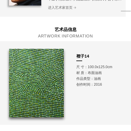
教学系
进入艺术家首页
美国普渡大学访问学者
现任教于上海大学美术学院
艺术品信息
ARTWORK INFORMATION
褶子14
尺 寸：100.0x125.0cm
材 质：
布面油画
作品类型：油画
创作时间：2016