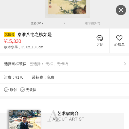
主图(
1
/
1
)
>
细节图(
1
/
2
)
秦淮八艳之柳如是
¥15,330
讨论
心愿单
纸本水墨，
35.0x110.0cm
选择画框装裱
已选择：
无框，无卡纸
运费：
¥170
装裱费：免费
原创
无装裱