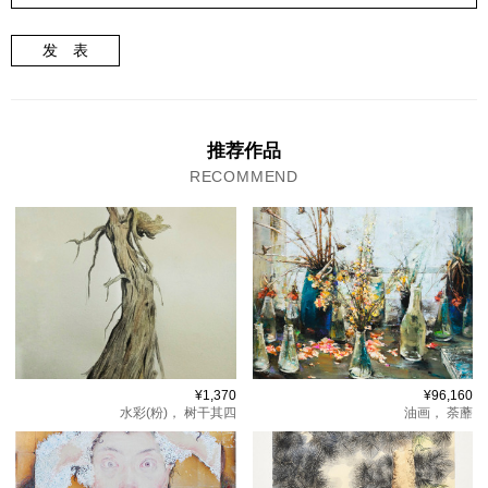
发 表
推荐作品
RECOMMEND
¥1,370
¥96,160
水彩(粉)，
树干其四
油画，
荼蘼