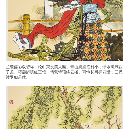
兰缎儒衫双碧眸，纶巾束发美人幽。青山妩媚渔村小，绿水琉璃西
子柔。巧燕娇嗔红豆馆，倩莺诗语绛云楼。可怜长辫探花惜，三尺
绫罗如是休。