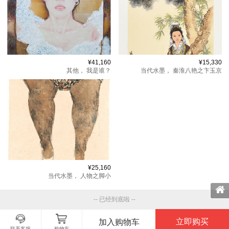
¥41,160
¥15,330
其他，
我是谁？
当代水墨，
秦淮八艳之卞玉京
¥25,160
当代水墨，
人物之脚小
-- 已经到底啦 --
立即购买
加入购物车
联系客服
购物车