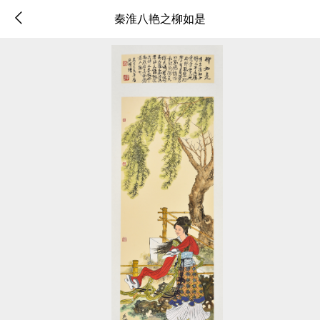
秦淮八艳之柳如是