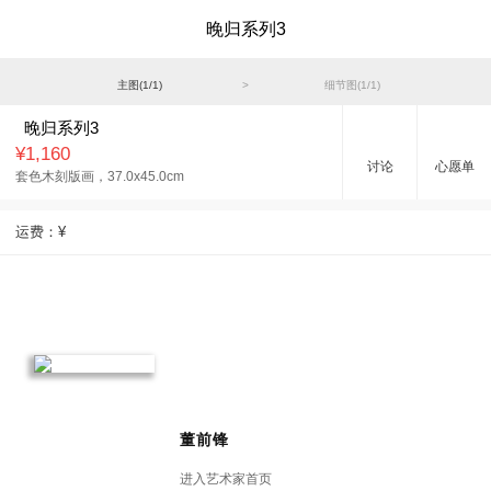
晚归系列3
主图(
1
/
1
)
>
细节图(
1
/
1
)
晚归系列3
¥1,160
讨论
心愿单
套色木刻版画，
37.0x45.0cm
运费：
¥
董前锋
进入艺术家首页