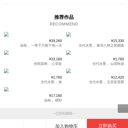
推荐作品
RECOMMEND
¥28,260
¥15,330
油画，
一辈子只能下地一次
当代水墨，
秦淮八艳之陈圆圆
¥33,160
¥1,760
传统国画，
心安处
当代水墨，
山居秋游
¥1,760
¥12,420
当代水墨，
旅
当代水墨，
玉堂富贵图
¥17,160
油画，
瞟眇
-- 已经到底啦 --
立即购买
加入购物车