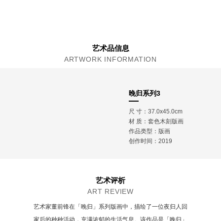
艺术品信息
ARTWORK INFORMATION
晚归系列3
尺 寸：37.0x45.0cm
材 质：
套色木刻版画
作品类型：版画
创作时间：2019
艺术评析
ART REVIEW
艺术家董前锋在「晚归」系列版画中，描绘了一位夜归人回
家后的种种活动，充满浓郁的生活气息。该作品是「晚归」