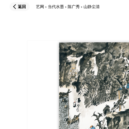
返回
艺网
›
当代水墨
›
陈广秀
›
山静尘清