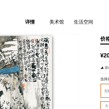
详情
美术馆
生活空间
价
¥2
原
选择
无
无