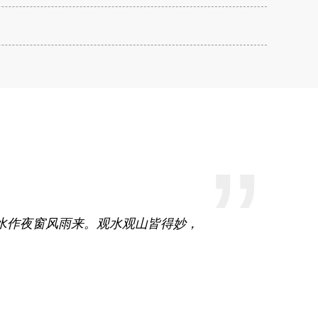
”
水作夜窗风雨来。观水观山皆得妙，