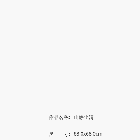
作品名称:
山静尘清
68.0x68.0cm
尺 寸: