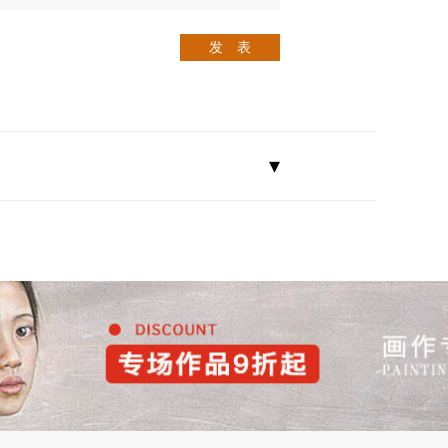
发 表
▾