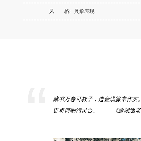
风 格:
具象表现
“
藏书万卷可教子，遗金满籯常作灾
更将何物污灵台。_____《题胡逸