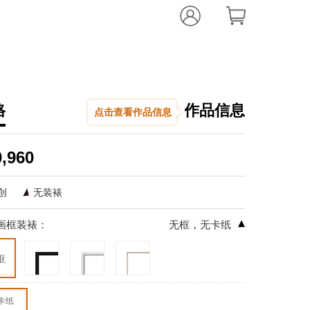
格
作品信息
点击查看作品信息
陈广秀
山静尘清
,
20
0,960
,
综合材料
68.0
创
无装裱
编辑推荐：
▾
画框装裱：
无框，无卡纸
藏书万卷可教
月生蚌胎。山
框
妙，更将何物污
卡纸