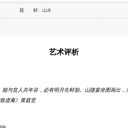
题 材:
山水
艺术评析
。能与贫人共年谷，必有明月生蚌胎。山随宴坐图画出，
老致虚庵》黄庭坚