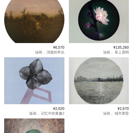
¥6,570
¥135,260
油画，
消逝的草丛
油画，
喜上眉梢
¥2,020
¥2,670
版画，
记忆中的童趣2
油画，
城市黄昏