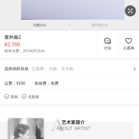
主图(
1
/
1
)
>
细节图(
1
/
2
)
塞外曲2
¥2,760
讨论
心愿单
纸本水墨，
20.0x25.0cm
选择画框装裱
已选择：
无框，无卡纸
运费：
¥100
装裱费：免费
原创
无装裱