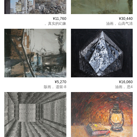
¥11,760
¥30,440
，
真实的幻象
油画，
山高气清
¥5,270
¥16,060
版画，
遗留-8
油画，
思4