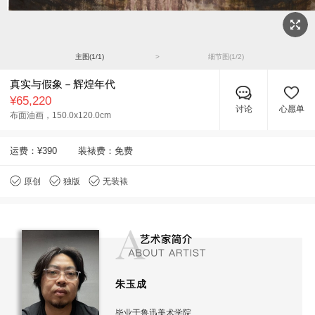
主图(
1
/
1
)
>
细节图(
1
/
2
)
真实与假象－辉煌年代
¥65,220
讨论
心愿单
布面油画，
150.0x120.0cm
运费：
¥390
装裱费：免费
原创
独版
无装裱
朱玉成
毕业于鲁迅美术学院