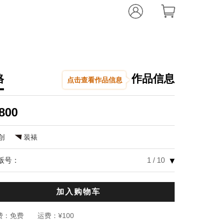
格
作品信息
点击查看作品信息
朱立群
威尼斯的喜
800
,
数码微喷
57.0
创
装裱
编辑推荐：
▾
版号：
1 / 10
威尼斯的风情
城市，像流淌
受生命，懂得
加入购物车
韵，唯一的标
费：
免费
运费：
¥100