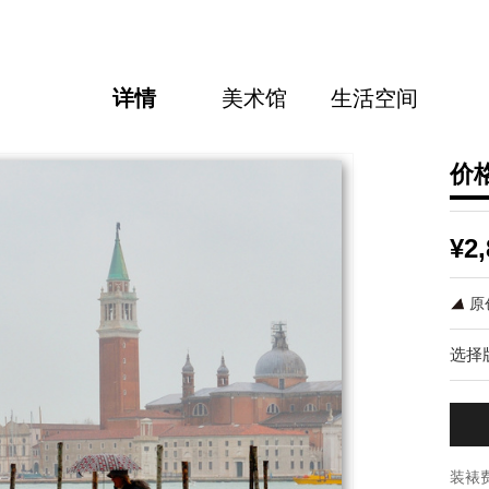
详情
美术馆
生活空间
价
¥2,
原
选择
装裱