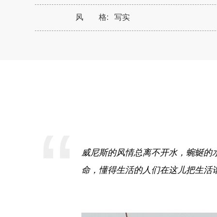
风 格:
写实
“
威尼斯的风情总离不开水，蜿蜒的
命，懂得生活的人们在这儿把生活