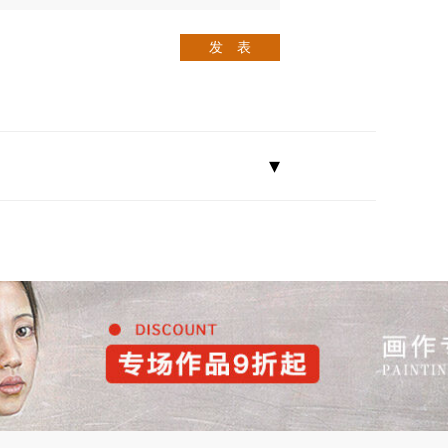
发 表
▾