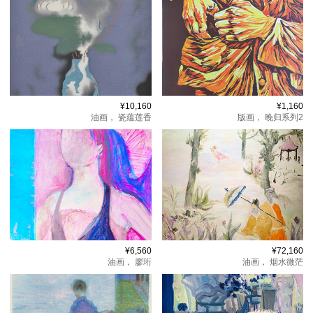
¥10,160
¥1,160
油画，
瓷蕴莲香
版画，
晚归系列2
¥6,560
¥72,160
油画，
廖珩
油画，
烟水微茫