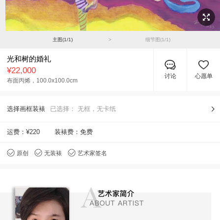
主图(
1
/
1
)
>
细节图(
1
/
1
)
光和树的婚礼
¥22,000
讨论
心愿单
布面丙烯，
100.0x100.0cm
选择画框装裱
已选择：
无框，无卡纸
运费：
¥220
装裱费：免费
原创
无装裱
艺术家签名