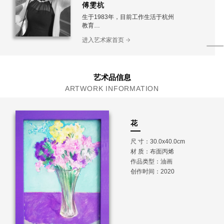
傅雯杭
生于1983年，目前工作生活于杭州
教育
2019年佛罗伦萨艺术学院洛佩兹与格鲁仇大师班
进入艺术家首页
2007-2010油画硕士，中国美术学院
2003-2007油画本科，中国美术学院
艺术品信息
ARTWORK INFORMATION
花
尺 寸：30.0x40.0cm
材 质：
布面丙烯
作品类型：油画
创作时间：2020