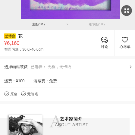
主图(
1
/
1
)
>
细节图(
1
/
2
)
花
¥6,160
讨论
心愿单
布面丙烯，
30.0x40.0cm
选择画框装裱
已选择：
无框，无卡纸
运费：
¥100
装裱费：免费
原创
无装裱