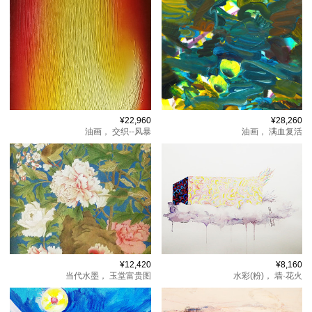
¥22,960
¥28,260
油画，
交织--风暴
油画，
满血复活
¥12,420
¥8,160
当代水墨，
玉堂富贵图
水彩(粉)，
墙·花火