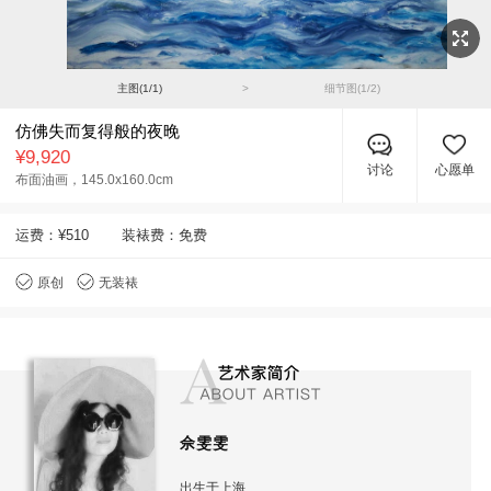
主图(
1
/
1
)
>
细节图(
1
/
2
)
仿佛失而复得般的夜晚
¥9,920
讨论
心愿单
布面油画，
145.0x160.0cm
运费：
¥510
装裱费：免费
原创
无装裱
佘雯雯
出生于上海