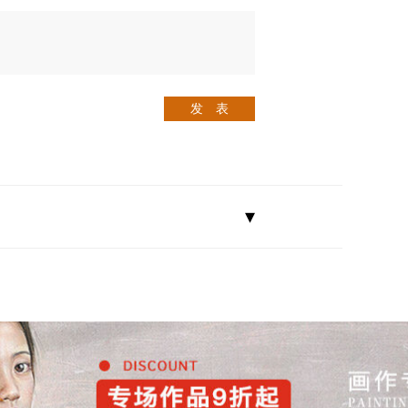
发 表
▾