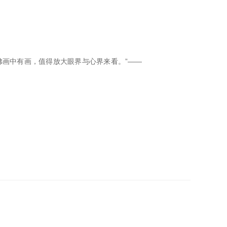
佛画中有画，值得放大眼界与心界来看。”——