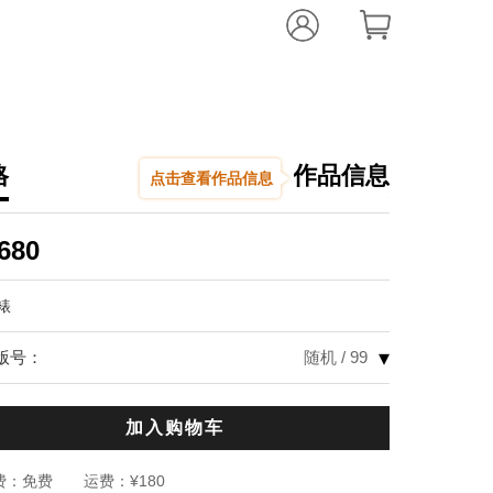
格
作品信息
点击查看作品信息
邓新黎
游龙戏凤
,
20
680
,
数码版
120.0
裱
编辑推荐：
▾
版号：
随机 / 99
作品《游龙戏
个游走于中国
强。艺术家邓
加入购物车
以他的作品既
迹，两者完美
费：
免费
运费：
¥180