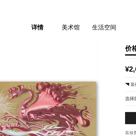
详情
美术馆
生活空间
价
¥2,
装
选择
装裱