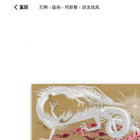
返回
艺网
›
版画
›
邓新黎
›
游龙戏凤