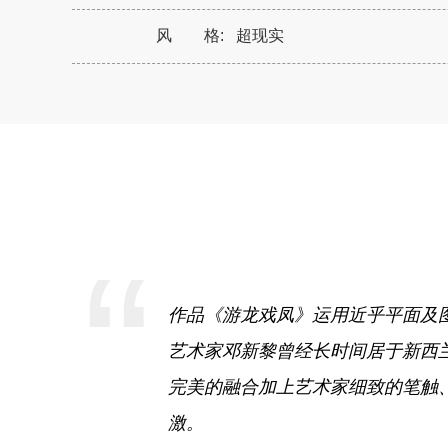
风 格:
超现实
“
作品《游龙戏凤》运用近乎平面及
艺术家邓新黎曾经长时间居于新西
完美的融合加上艺术家细致的笔触
激。