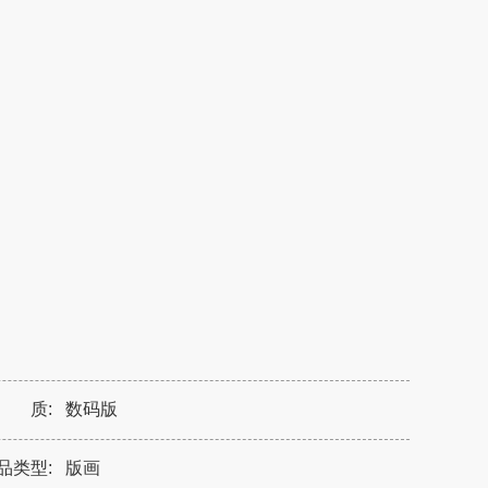
 质:
数码版
品类型:
版画