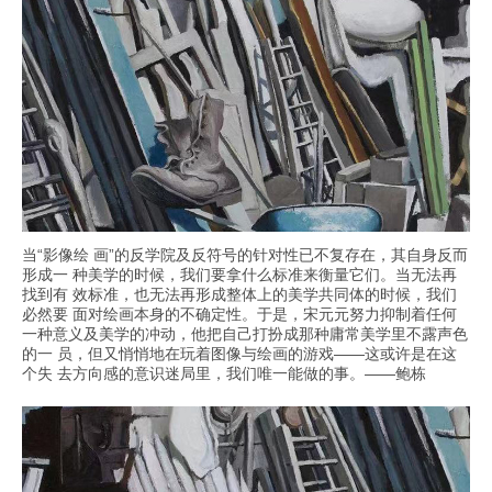
当“影像绘 画”的反学院及反符号的针对性已不复存在，其自身反而
形成一 种美学的时候，我们要拿什么标准来衡量它们。当无法再
找到有 效标准，也无法再形成整体上的美学共同体的时候，我们
必然要 面对绘画本身的不确定性。于是，宋元元努力抑制着任何
一种意义及美学的冲动，他把自己打扮成那种庸常美学里不露声色
的一 员，但又悄悄地在玩着图像与绘画的游戏——这或许是在这
个失 去方向感的意识迷局里，我们唯一能做的事。——鲍栋