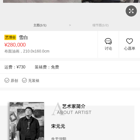
主图(
1
/
1
)
>
细节图(
1
/
2
)
雪白
¥280,000
讨论
心愿单
布面油画，
210.0x160.0cm
运费：
¥730
装裱费：免费
原创
无装裱
宋元元
生于沈阳