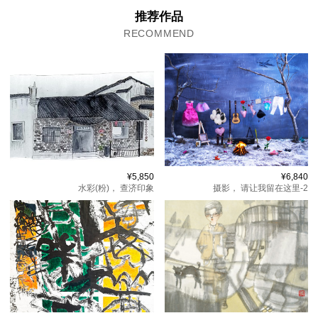
推荐作品
RECOMMEND
¥5,850
¥6,840
水彩(粉)，
查济印象
摄影，
请让我留在这里-2