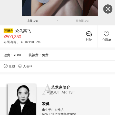
主图(
1
/
1
)
>
细节图(
1
/
2
)
众鸟高飞
¥500,350
讨论
心愿单
布面油画，
140.0x190.0cm
运费：
¥580
装裱费：免费
原创
无装裱
凌健
出生于山东潍坊
毕业于清华大学美术学院