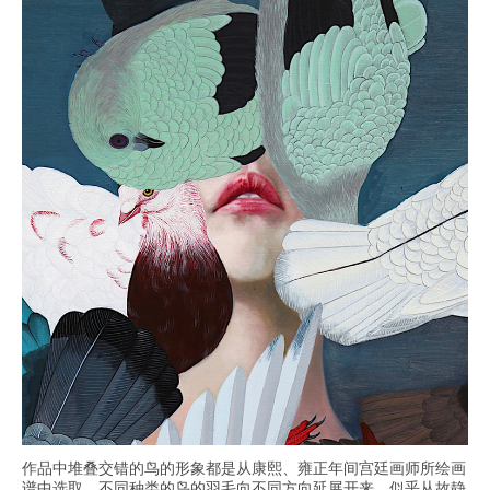
作品中堆叠交错的鸟的形象都是从康熙、雍正年间宫廷画师所绘画
谱中选取。不同种类的鸟的羽毛向不同方向延展开来，似乎从故静