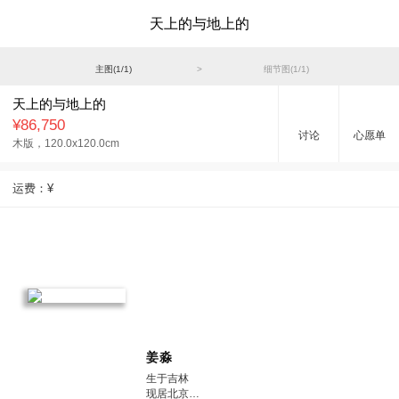
天上的与地上的
主图(
1
/
1
)
>
细节图(
1
/
1
)
天上的与地上的
¥86,750
讨论
心愿单
木版，
120.0x120.0cm
运费：
¥
姜淼
生于吉林
现居北京