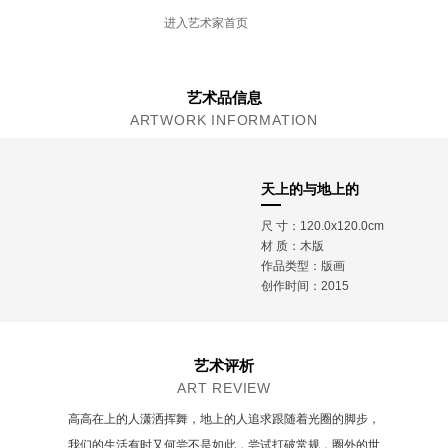
本科毕业于中央美术学院版画系
进入艺术家首页
硕士研究生毕业于中央美术学院版画系
艺术品信息
ARTWORK INFORMATION
天上的与地上的
尺 寸：120.0x120.0cm
材 质：
木版
作品类型：版画
创作时间：2015
艺术评析
ART REVIEW
高高在上的人潇洒挥舞，地上的人追求跟随着光圈的脚步，
我们的生活有时又何尝不是如此，尝试打破常规，圈外的世