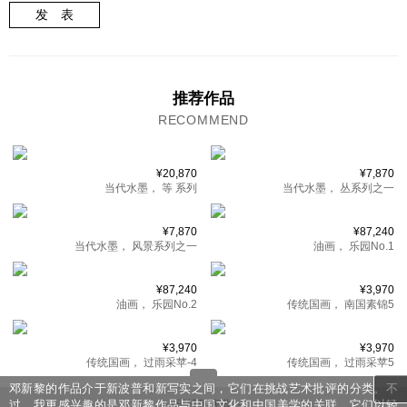
发 表
推荐作品
RECOMMEND
¥20,870
¥7,870
当代水墨，
等 系列
当代水墨，
丛系列之一
¥7,870
¥87,240
当代水墨，
风景系列之一
油画，
乐园No.1
¥87,240
¥3,970
油画，
乐园No.2
传统国画，
南国素锦5
¥3,970
¥3,970
传统国画，
过雨采苹-4
传统国画，
过雨采苹5
邓新黎的作品介于新波普和新写实之间，它们在挑战艺术批评的分类。不
过，我更感兴趣的是邓新黎作品与中国文化和中国美学的关联。它们以轻
-- 已经到底啦 --