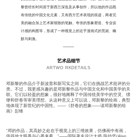
黎曾经长时间居于新西兰深造及从事创作，所以他的作品既
有传统的中国文化元素，又有西方艺术表现的痕迹，两者完
美的融合加上艺术家细致的笔触、夸张的形象塑造、专业设
计感的构图等，形成了一种视觉上的近乎漫画式的荒诞、幽
默与刺激。
艺术品细节
ARTWO RKDETAILS
邓新黎的作品介于新波普和新写实之间，它们在挑战艺术批评的分
类。不过，我更感兴趣的是邓新黎作品与中国文化和中国美学的关
联。它们以轻盈的想象，很好地阐释了中国传统美学中的空灵、缥
缈和舒卷等审美理想。从这种意义上可以说，邓新黎的绘画，典型
地体现了新世纪的中国性。——《舒卷的想象——读邓新黎的绘
画》彭锋
“邓的作品，其高妙之处在于视觉上的三维效果，仿佛画中有画，
值得放大眼界与心界来看。”——国际著名设计大师·陈幼坚(Alan