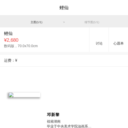
鲤仙
主图(
1
/
1
)
>
细节图(
1
/
1
)
鲤仙
¥2,680
讨论
心愿单
数码版，
70.0x70.0cm
运费：
¥
邓新黎
祖籍湖南
毕业于中央美术学院油画系