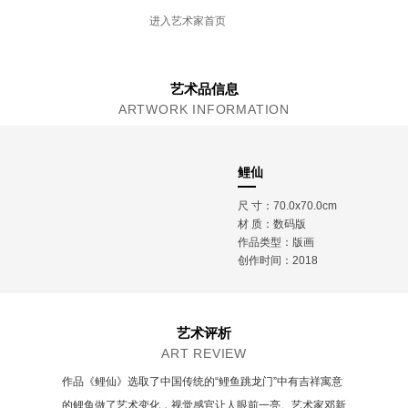
WHITECLIFF艺术和设计学院，设计学士
进入艺术家首页
新西兰美术家协会理事
艺术品信息
ARTWORK INFORMATION
鲤仙
尺 寸：70.0x70.0cm
材 质：
数码版
作品类型：版画
创作时间：2018
艺术评析
ART REVIEW
作品《鲤仙》选取了中国传统的“鲤鱼跳龙门”中有吉祥寓意
的鲤鱼做了艺术变化，视觉感官让人眼前一亮。艺术家邓新