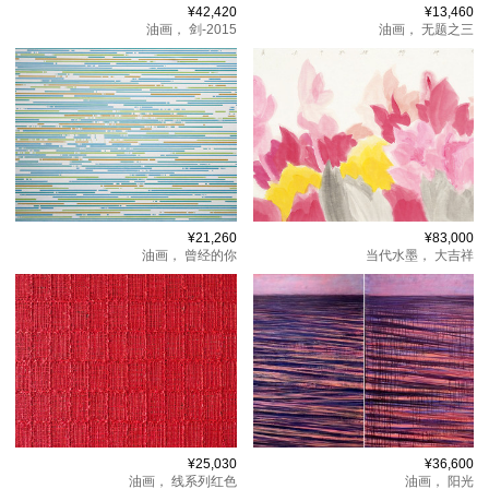
¥42,420
¥13,460
油画，
剑-2015
油画，
无题之三
¥21,260
¥83,000
油画，
曾经的你
当代水墨，
大吉祥
¥25,030
¥36,600
油画，
线系列红色
油画，
阳光