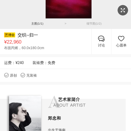
主图(
1
/
1
)
>
细节图(
1
/
2
)
交织--归一
¥22,960
讨论
心愿单
布面丙烯，
60.0x180.0cm
运费：
¥240
装裱费：免费
原创
无装裱
郑忠和
出生于海南