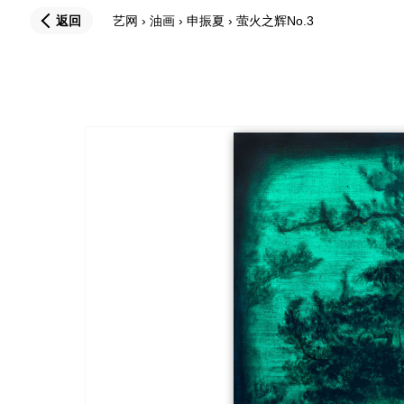
返回
艺网
›
油画
›
申振夏
›
萤火之辉No.3