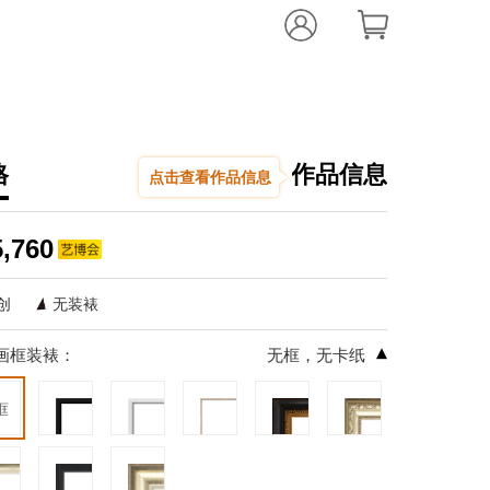
格
作品信息
点击查看作品信息
申振夏
萤火之辉No.
5,760
,
布面丙烯
60.0
创
无装裱
编辑推荐：
▾
画框装裱：
无框，无卡纸
明暗对比强烈
线里，格外分
框
仿佛带入观者