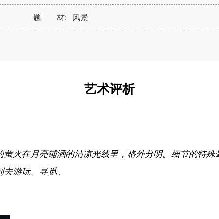
题 材:
风景
艺术评析
的萤火在月亮铺洒的清凉光线里，格外分明。细节的特殊
列去游玩、寻觅。