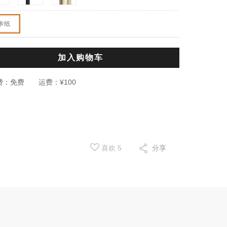
卡纸
加入购物车
费：
免费
运费：
¥100
喜欢
5
分享