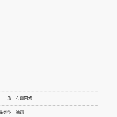
 质:
布面丙烯
品类型:
油画