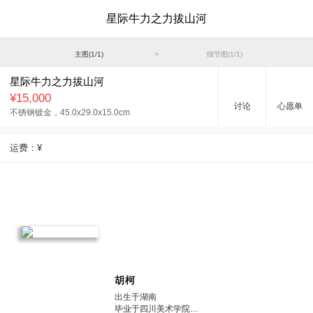
星际牛力之力拔山河
主图(
1
/
1
)
>
细节图(
1
/
1
)
星际牛力之力拔山河
¥15,000
讨论
心愿单
不锈钢镀金，
45.0x29.0x15.0cm
运费：
¥
胡柯
出生于湖南
毕业于四川美术学院