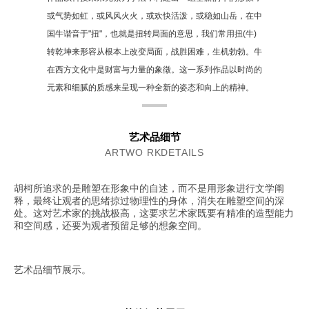
或气势如虹，或风风火火，或欢快活泼，或稳如山岳，在中
国牛谐音于"扭"，也就是扭转局面的意思，我们常用扭(牛)
转乾坤来形容从根本上改变局面，战胜困难，生机勃勃。牛
在西方文化中是财富与力量的象徵。这一系列作品以时尚的
元素和细腻的质感来呈现一种全新的姿态和向上的精神。
艺术品细节
ARTWO RKDETAILS
胡柯所追求的是雕塑在形象中的自述，而不是用形象进行文学阐
释，最终让观者的思绪掠过物理性的身体，消失在雕塑空间的深
处。这对艺术家的挑战极高，这要求艺术家既要有精准的造型能力
和空间感，还要为观者预留足够的想象空间。
艺术品细节展示。