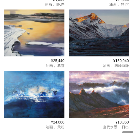
油画，
静.净
油画，
静.谊
¥25,440
¥150,940
油画，
暮雪
油画，
珠峰寂静
¥24,000
¥10,860
油画，
天幻
当代水墨，
日出