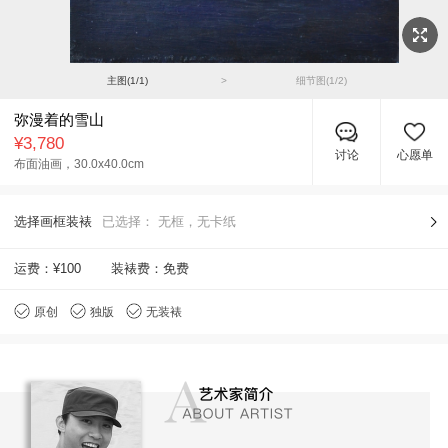
主图(
1
/
1
)
>
细节图(
1
/
2
)
弥漫着的雪山
¥3,780
讨论
心愿单
布面油画，
30.0x40.0cm
选择画框装裱
已选择：
无框，无卡纸
运费：
¥100
装裱费：免费
原创
独版
无装裱