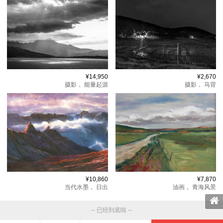
¥14,950
¥2,670
摄影，
能量起源
摄影，
马背
¥10,860
¥7,870
当代水墨，
日出
油画，
青海风景
-- 已经到底啦 --