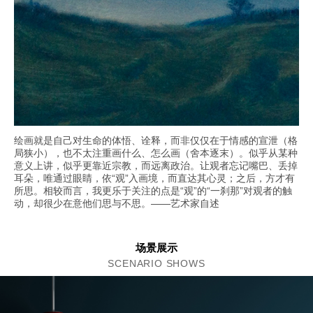
绘画就是自己对生命的体悟、诠释，而非仅仅在于情感的宣泄（格
局狭小），也不太注重画什么、怎么画（舍本逐末）。似乎从某种
意义上讲，似乎更靠近宗教，而远离政治。让观者忘记嘴巴、丢掉
耳朵，唯通过眼睛，依“观”入画境，而直达其心灵；之后，方才有
所思。相较而言，我更乐于关注的点是“观”的“一刹那”对观者的触
动，却很少在意他们思与不思。——艺术家自述
场景展示
SCENARIO SHOWS