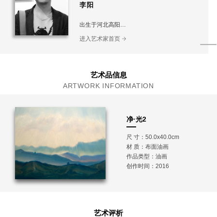
李阳
出生于河北高阳
毕业于首都师范大学美术学院 硕士
进入艺术家首页
保定市青年美术家协会理事
保定市莲池区美术家协会理事
保定工艺美术学会陶艺委员会副主任
保定学院外聘讲师
艺术品信息
ARTWORK INFORMATION
净·光2
尺 寸：50.0x40.0cm
材 质：
布面油画
作品类型：油画
创作时间：2016
艺术评析