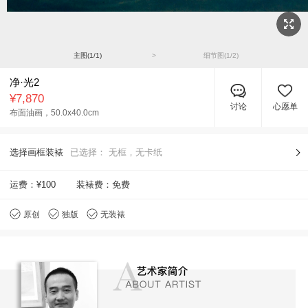
主图(
1
/
1
)
>
细节图(
1
/
2
)
净·光2
¥7,870
讨论
心愿单
布面油画，
50.0x40.0cm
选择画框装裱
已选择：
无框，无卡纸
运费：
¥100
装裱费：免费
原创
独版
无装裱