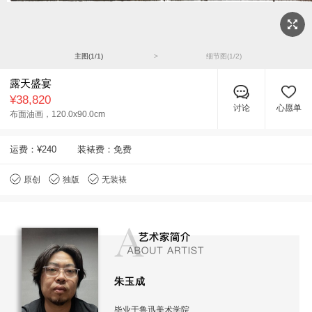
主图(
1
/
1
)
>
细节图(
1
/
2
)
露天盛宴
¥38,820
讨论
心愿单
布面油画，
120.0x90.0cm
运费：
¥240
装裱费：免费
原创
独版
无装裱
朱玉成
毕业于鲁迅美术学院