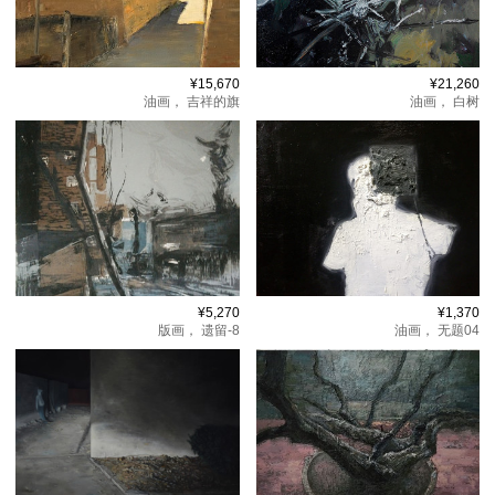
¥15,670
¥21,260
油画，
吉祥的旗
油画，
白树
¥5,270
¥1,370
版画，
遗留-8
油画，
无题04